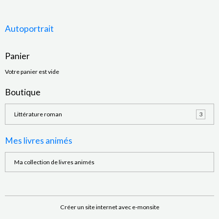
Autoportrait
Panier
Votre panier est vide
Boutique
Littérature roman
3
Mes livres animés
Ma collection de livres animés
Créer un site internet avec e-monsite