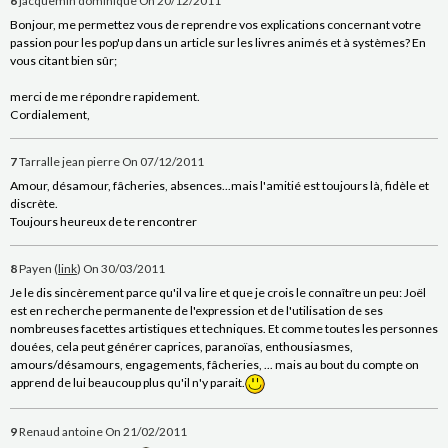
6
jacquemin dominique
On 20/12/2011
Bonjour, me permettez vous de reprendre vos explications concernant votre
passion pour les pop'up dans un article sur les livres animés et à systèmes? En
vous citant bien sûr;
merci de me répondre rapidement.
Cordialement,
7
Tarralle jean pierre
On 07/12/2011
Amour, désamour, fâcheries, absences...mais l'amitié est toujours là, fidèle et
discrète.
Toujours heureux de te rencontrer
8
Payen (
link
)
On 30/03/2011
Je le dis sincèrement parce qu'il va lire et que je crois le connaître un peu: Joël
est en recherche permanente de l'expression et de l'utilisation de ses
nombreuses facettes artistiques et techniques. Et comme toutes les personnes
douées, cela peut générer caprices, paranoïas, enthousiasmes,
amours/désamours, engagements, fâcheries, ... mais au bout du compte on
apprend de lui beaucoup plus qu'il n'y parait.
9
Renaud antoine
On 21/02/2011