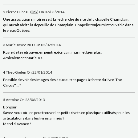
2
Pierre Dubeau (
link
)
On 07/03/2014
Une association s'intéresse à la recherche du site de la chapelle Champlain,
qui aurait abrité la dépouille de Champlain. Chapelle toujours introuvable dans
le vieux Québec.
3
Marie Josée RIEU
On 02/02/2014
Ravie de te retrouver,en peintre,écrivain,marin et bien plus .
Amicalement Marie JO.
4
Theo Gielen
On 22/01/2014
Possible de voir des images des deux autres pages à tirette du livre 'The
Circus''....?
5
Antoine
On 23/06/2013
Bonjour
Savez-vous où l'on peut trouver les petits rivets en plastiques utilisés pour les
articulations dans les livres animés ?
Merci d'avance !