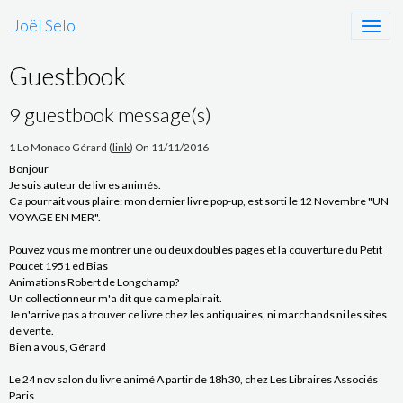
Joël Selo
Guestbook
9 guestbook message(s)
1
Lo Monaco Gérard (
link
)
On 11/11/2016
Bonjour
Je suis auteur de livres animés.
Ca pourrait vous plaire: mon dernier livre pop-up, est sorti le 12 Novembre "UN
VOYAGE EN MER".
Pouvez vous me montrer une ou deux doubles pages et la couverture du Petit
Poucet 1951 ed Bias
Animations Robert de Longchamp?
Un collectionneur m'a dit que ca me plairait.
Je n'arrive pas a trouver ce livre chez les antiquaires, ni marchands ni les sites
de vente.
Bien a vous, Gérard
Le 24 nov salon du livre animé A partir de 18h30, chez Les Libraires Associés
Paris